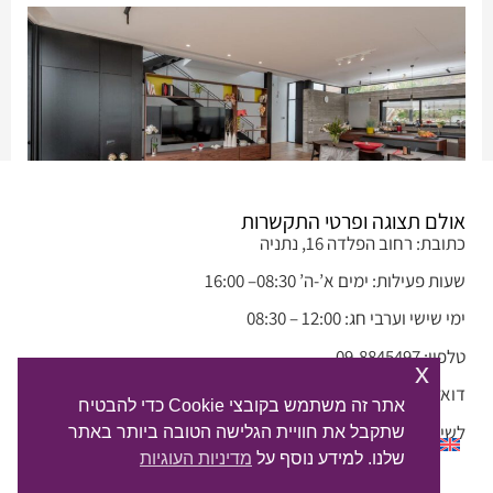
אולם תצוגה ופרטי התקשרות
כתובת: רחוב הפלדה 16, נתניה
בית ברמת החייל – אדריכל אורי ארנון
שעות פעילות: ימים א’-ה’ 08:30– 16:00
ימי שישי וערבי חג: 12:00 – 08:30
טלפון: 09-8845497
x
דואל: info@alphadream.co.il
אתר זה משתמש בקובצי Cookie כדי להבטיח
לשיחת צ'ט ב-whatsapp >
שתקבל את חוויית הגלישה הטובה ביותר באתר
שלנו. למידע נוסף על
מדיניות העוגיות