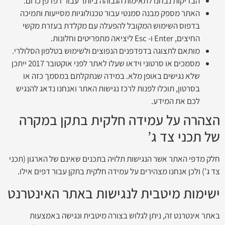
הבדיקות נבחנו לתאימות הגבוהה ביותר עבור דפדפן כרום.
האתר מספק מבנה סמנטי עבור טכנולוגיות מסייעות ותמיכה
בדפוס השימוש המקובל להפעלה עם מקלדת בעזרת מקשי
החיצים, Enter ו- Esc ליציאה מתפריטים וחלונות.
מותאם לתצוגה בדפדפנים הנפוצים ולשימוש בטלפון הסלולרי.
מסמכים או סרטוני וידאו שעלו לאתר לפני אוקטובר 2017 ייתכן
שלא נגישים באופן מלא. במידה שנתקלתם במסמך כזה או
בסרטון, תוכלו לפנות לרכז נגישות האתר ואנחנו נדאג להנגיש
לכם את המידע.
הצהרה על עמידה חלקית בתקן במקרה
של תכני צד ג’
חלק מדפי האתר אשר הנגישות תלויה בתכנים שאינם של הארגון (תכני
צד ג’) ולכן אנחנו מצהירים על עמידה חלקית בתקן עבור דפים אילו.
ישימות מיטבית לנגישות באתר האינטרנט
באתר אינטרנט זה, ניתן לגלוש בצורה מיטבית ונגישה באמצעות