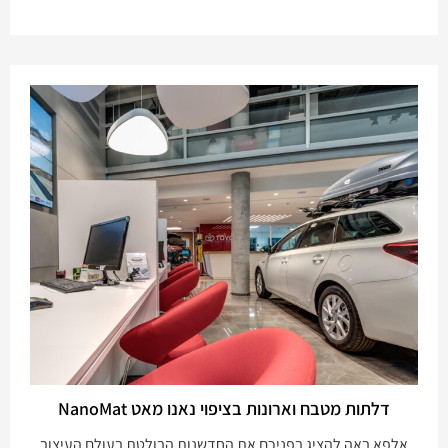
דלתות מטבח וארונות בציפוי נאנו מאט NanoMat
אלפא באה להציג בפניכם את החדשנות הבולטת בעולם העיצוב