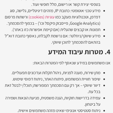
בטפסי יצירת קשר או רישום, מלל חופשי ועוד.
מידע טכני אוטומטי: כתובת IP, מזהים דיגיטליים, גלישה, סוג
דפדפן, וטכנולוגיות מעקב כמו
עוגיות (cookies)
ורשתות פרסום
(Google Analytics, פייסבוק פיקסל וכו') – בכפוף להסכמתך.
תמונות או קבצים שהעלית (אם קיימת אפשרות כזו באתר).
מידע שיווקי/ניוזלטר: אם נרשמת לקבלתו, נאסוף כתובת דוא"ל
בהתאם להסכמתך לתוכן שיווקי.
4. מטרות עיבוד המידע
אנו משתמשים במידע שנאסף לפי המטרות הבאות:
מתן שירות, מענה לפניות, ניהול תקלות ועדכונים תפעוליים.
שיפור חוויית המשתמש, פיתוח האתר, ניתוח דפוסי שימוש.
דיוור שיווקי – אך רק עם הסכמתך המפורשת; תוכל/י לבטל זאת
בכל עת.
עמידה בדרישות חוקיות, הגנה משפטית, מניעת הונאות ושמירה
על ביטחון.
ניתוח סטטיסטי אנונימי שאינו מזהה משתמשים אישית.