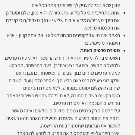
יתכן שלא נוכל להעניק לך שירותי האתר המלאים.
אתה מתחייב/ת כי כל מידע שתמסור לנו הוא נכון, שלם ומעודכן.
אם הינך מעביר/ה מידע אודות שלישי – הנך מצהיר/ה כי קיבלת
את הסכמתו מראש.
האתר אינו מיועד לקטינים מתחת לגיל 18. אם אתה קטין – אנא
הימנע/י משימוש בו.
מסירת פרטים באתר:
השימוש בחלק משירותי האתר דורש הרשמה ו/או מסירת פרטים
(למשל צור קשר, צ'ט עם נציג וכיו"ב). בעת ההרשמה, תתבקש
למסור פרטים מזהים כגון: שם פרטי ומשפחה, כתובת דואר
אלקטרוני פעילה הנמצאת ברשותך, מספר טלפון ועוד. השדות
שחובה להשלים יסומנו במפורש. ללא מסירת הנתונים
המתבקשים בשדות החובה, לא תוכל להשתמש בשירותי האתר
הדורשים הסכמה ו/או מסירת פרטים.
עליך למסור רק פרטים נכונים, מדויקים ומלאים ואתה מאשר
בזאת את נכונות הפרטים שמסרת. מפעילת האתר תהא רשאית
לשמור את הנתונים שתמסור בעת ההרשמה.
אינך חייב על-פי חוק למסור את הפרטים למפעילת האתר