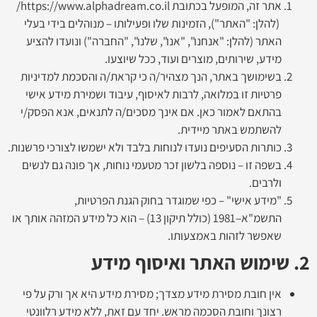
אתר זה, המופעל בכתובת https://www.alphadream.co.il/
(להלן: "האתר"), הזמינות שלו ופעילותו – מנוהלים בידי בעלי
האתר (להלן: "אנחנו", "אנו", שלנו", "החברה") ונועדו להציע
מידע, שירותים, מוצרים ועוד, ככל שיוצעו.
בשימושך באתר, הנך מצהיר/ה כי קראת/ה והסכמת למדיניות
פרטיות זו במלואה, לרבות לאיסוף, עיבוד ושמירת מידע אישי
בהתאם לאמור כאן. אם אינך מסכים/ה לתנאים, אנא הפסק/י
להשתמש באתר מיידית.
כותרות הסעיפים נועדו לנוחות בלבד ולא ישמשו לצורכי פרשנות.
בשפה זו – נוספה בלשון זכר מטעמי נוחות, אך פונה גם לנשים
ולרבים.
"מידע אישי" – כפי שמוגדר בחוק הגנת הפרטיות,
התשמ"א–1981 (כולל תיקון 13) – הוא כל מידע המזהה אותך או
שאפשר לזהות באמצעותו.
2. שימוש האתר ואיסוף מידע
אין חובת מסירת מידע מצדך; מסירת מידע היא אך ורק על פי
רצונך וחובת הסכמה מראש. יחד עם זאת, ללא מידע רלוונטי