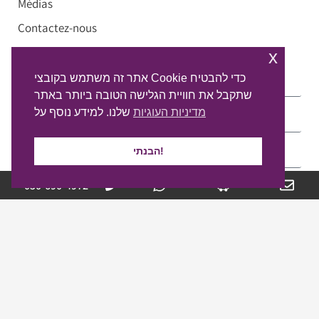
Médias
Contactez-nous
x
Envoi d'un message
אתר זה משתמש בקובצי Cookie כדי להבטיח
שתקבל את חוויית הגלישה הטובה ביותר באתר
מדיניות העוגיות
שלנו. למידע נוסף על
הבנתי!
050-690-4972
I agree to the
Privacy Policy
and the processing of contact
information
Envoyer