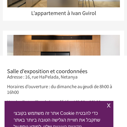
L’appartement à Ivan Gvirol
Salle d'exposition et coordonnées
Adresse : 16, rue HaPelada, Netanya
Horaires d’ouverture : du dimanche au jeudi de 8h00 à
16h00
Cuisine formelle
Vendredi et veilles de jours fériés : 12h00 – 08h00
x
Téléphone : 09-8845497
אתר זה משתמש בקובצי Cookie כדי להבטיח
שתקבל את חוויית הגלישה הטובה ביותר באתר
Courriel : info@alphadream.co.il
מדיניות העוגיות
שלנו. למידע נוסף על