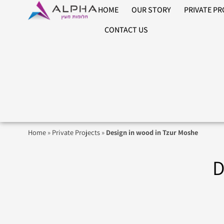
HOME
OUR STORY
PRIVATE P
CONTACT US
Home
»
Private Projects
»
Design in wood in Tzur Moshe
D