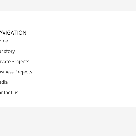
AVIGATION
ome
r story
ivate Projects
siness Projects
edia
ntact us