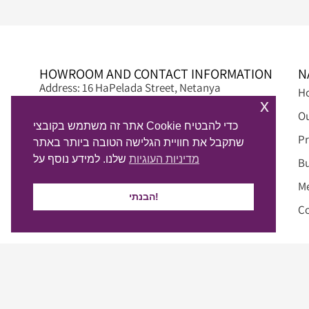
HOWROOM AND CONTACT INFORMATION
N
Address: 16 HaPelada Street, Netanya
H
x
Opening hours: Sun-Thu 08:00–16:00
Ou
אתר זה משתמש בקובצי Cookie כדי להבטיח
Fridays and holiday eves: 12:00 – 08:00
Pr
שתקבל את חוויית הגלישה הטובה ביותר באתר
Phone: 09-8845497
מדיניות העוגיות
שלנו. למידע נוסף על
Bu
Email: info@alphadream.co.il
M
הבנתי!
WhatsApp chat >
Co